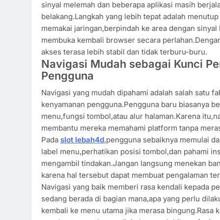
sinyal melemah dan beberapa aplikasi masih berjalan
belakang.Langkah yang lebih tepat adalah menutup 
memakai jaringan,berpindah ke area dengan sinyal l
membuka kembali browser secara perlahan.Dengan
akses terasa lebih stabil dan tidak terburu-buru.
Navigasi Mudah sebagai Kunci P
Pengguna
Navigasi yang mudah dipahami adalah salah satu fa
kenyamanan pengguna.Pengguna baru biasanya be
menu,fungsi tombol,atau alur halaman.Karena itu,na
membantu mereka memahami platform tanpa merasa
Pada
slot lebah4d
,pengguna sebaiknya memulai dar
label menu,perhatikan posisi tombol,dan pahami in
mengambil tindakan.Jangan langsung menekan ban
karena hal tersebut dapat membuat pengalaman ter
Navigasi yang baik memberi rasa kendali kepada 
sedang berada di bagian mana,apa yang perlu dila
kembali ke menu utama jika merasa bingung.Rasa ke