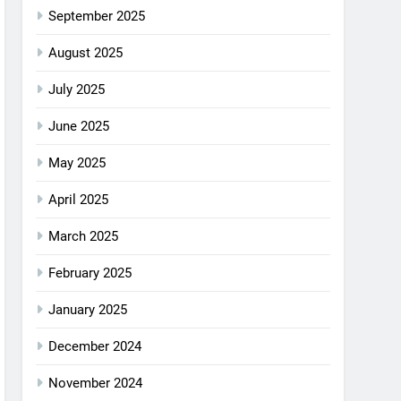
September 2025
August 2025
July 2025
June 2025
May 2025
April 2025
March 2025
February 2025
January 2025
December 2024
November 2024