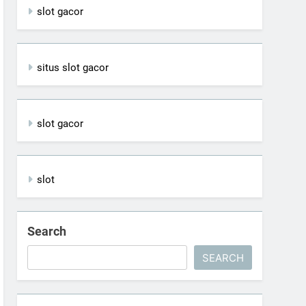
slot gacor
situs slot gacor
slot gacor
slot
Search
SEARCH