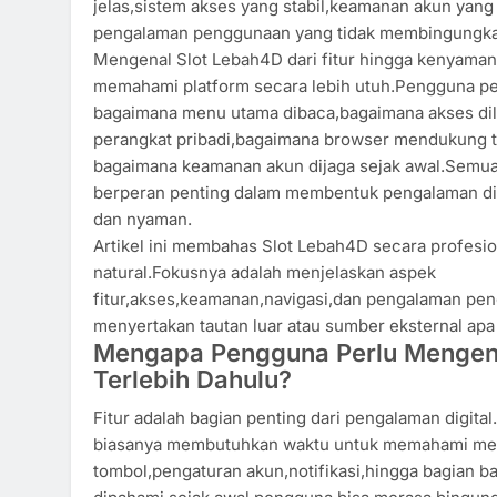
jelas,sistem akses yang stabil,keamanan akun yang
pengalaman penggunaan yang tidak membingungka
Mengenal Slot Lebah4D dari fitur hingga kenyaman
memahami platform secara lebih utuh.Pengguna p
bagaimana menu utama dibaca,bagaimana akses dil
perangkat pribadi,bagaimana browser mendukung 
bagaimana keamanan akun dijaga sejak awal.Semua 
berperan penting dalam membentuk pengalaman digi
dan nyaman.
Artikel ini membahas Slot Lebah4D secara profesio
natural.Fokusnya adalah menjelaskan aspek
fitur,akses,keamanan,navigasi,dan pengalaman pe
menyertakan tautan luar atau sumber eksternal apa
Mengapa Pengguna Perlu Mengena
Terlebih Dahulu?
Fitur adalah bagian penting dari pengalaman digita
biasanya membutuhkan waktu untuk memahami me
tombol,pengaturan akun,notifikasi,hingga bagian ban