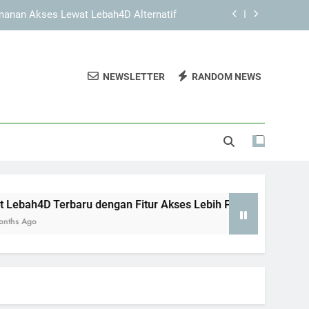
anan Akses Lewat Lebah4D Alternatif
galaman Digital yang Aman dan Nyaman
 Umum Saat Mengakses LAE138 Login
NEWSLETTER
RANDOM NEWS
r, Akses, hingga Kenyamanan Pengguna
Dari Vulkan Lux. Solusi Hiburan Bagi Para Gamer.
anan Akses Lewat Lebah4D Alternatif
galaman Digital yang Aman dan Nyaman
 Umum Saat Mengakses LAE138 Login
erbaru dengan Fitur Akses Lebih Praktis untuk Pengalaman D