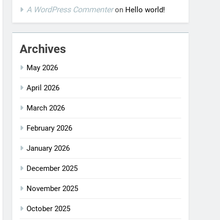
A WordPress Commenter
on
Hello world!
Archives
May 2026
April 2026
March 2026
February 2026
January 2026
December 2025
November 2025
October 2025