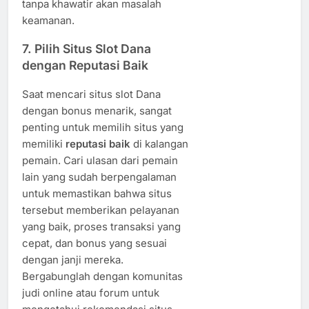
tanpa khawatir akan masalah
keamanan.
7.
Pilih Situs Slot Dana
dengan Reputasi Baik
Saat mencari situs slot Dana
dengan bonus menarik, sangat
penting untuk memilih situs yang
memiliki
reputasi baik
di kalangan
pemain. Cari ulasan dari pemain
lain yang sudah berpengalaman
untuk memastikan bahwa situs
tersebut memberikan pelayanan
yang baik, proses transaksi yang
cepat, dan bonus yang sesuai
dengan janji mereka.
Bergabunglah dengan komunitas
judi online atau forum untuk