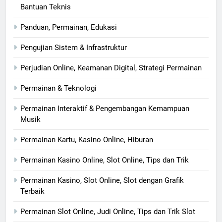
Bantuan Teknis
Panduan, Permainan, Edukasi
Pengujian Sistem & Infrastruktur
Perjudian Online, Keamanan Digital, Strategi Permainan
Permainan & Teknologi
Permainan Interaktif & Pengembangan Kemampuan
Musik
Permainan Kartu, Kasino Online, Hiburan
Permainan Kasino Online, Slot Online, Tips dan Trik
Permainan Kasino, Slot Online, Slot dengan Grafik
Terbaik
Permainan Slot Online, Judi Online, Tips dan Trik Slot