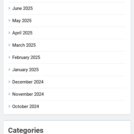
June 2025
May 2025
April 2025
March 2025
February 2025
January 2025
December 2024
November 2024
October 2024
Categories