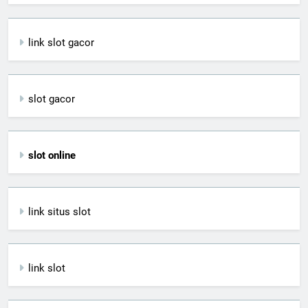
link slot gacor
slot gacor
slot online
link situs slot
link slot