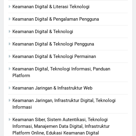
Keamanan Digital & Literasi Teknologi
Keamanan Digital & Pengalaman Pengguna
Keamanan Digital & Teknologi
Keamanan Digital & Teknologi Pengguna
Keamanan Digital & Teknologi Permainan
Keamanan Digital, Teknologi Informasi, Panduan
Platform
Keamanan Jaringan & Infrastruktur Web
Keamanan Jaringan, Infrastruktur Digital, Teknologi
Informasi
Keamanan Siber, Sistem Autentikasi, Teknologi
Informasi, Manajemen Data Digital, Infrastruktur
Platform Online, Edukasi Keamanan Digital