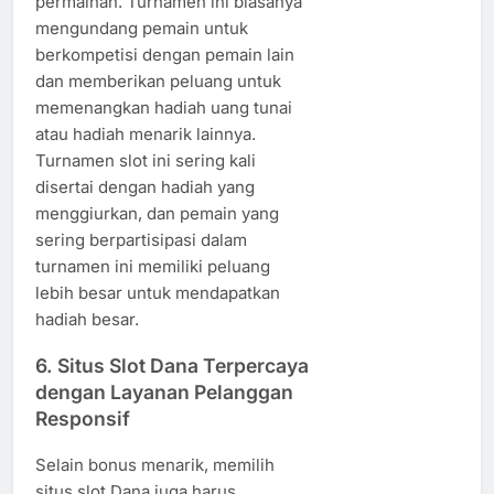
permainan. Turnamen ini biasanya
mengundang pemain untuk
berkompetisi dengan pemain lain
dan memberikan peluang untuk
memenangkan hadiah uang tunai
atau hadiah menarik lainnya.
Turnamen slot ini sering kali
disertai dengan hadiah yang
menggiurkan, dan pemain yang
sering berpartisipasi dalam
turnamen ini memiliki peluang
lebih besar untuk mendapatkan
hadiah besar.
6.
Situs Slot Dana Terpercaya
dengan Layanan Pelanggan
Responsif
Selain bonus menarik, memilih
situs slot Dana juga harus