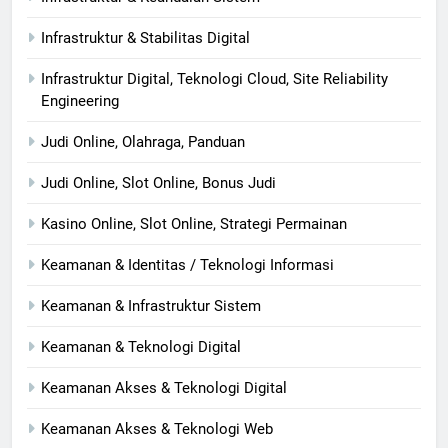
Infrastruktur & Stabilitas Digital
Infrastruktur Digital, Teknologi Cloud, Site Reliability
Engineering
Judi Online, Olahraga, Panduan
Judi Online, Slot Online, Bonus Judi
Kasino Online, Slot Online, Strategi Permainan
Keamanan & Identitas / Teknologi Informasi
Keamanan & Infrastruktur Sistem
Keamanan & Teknologi Digital
Keamanan Akses & Teknologi Digital
Keamanan Akses & Teknologi Web