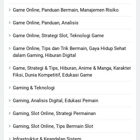
Game Online, Panduan Bermain, Manajemen Risiko
Game Online, Panduan, Analisis
Game Online, Strategi Slot, Teknologi Game
Game Online, Tips dan Trik Bermain, Gaya Hidup Sehat
dalam Gaming, Hiburan Digital
Game, Strategi & Tips, Hiburan, Anime & Manga, Karakter
Fiksi, Dunia Kompetitif, Edukasi Game
Gaming & Teknologi
Gaming, Analisis Digital, Edukasi Pemain
Gaming, Slot Online, Strategi Permainan
Gaming, Slot Online, Tips Bermain Slot
Infrastruktur & Keandalan Sistem