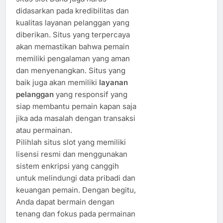
didasarkan pada kredibilitas dan
kualitas layanan pelanggan yang
diberikan. Situs yang terpercaya
akan memastikan bahwa pemain
memiliki pengalaman yang aman
dan menyenangkan. Situs yang
baik juga akan memiliki
layanan
pelanggan
yang responsif yang
siap membantu pemain kapan saja
jika ada masalah dengan transaksi
atau permainan.
Pilihlah situs slot yang memiliki
lisensi resmi dan menggunakan
sistem enkripsi yang canggih
untuk melindungi data pribadi dan
keuangan pemain. Dengan begitu,
Anda dapat bermain dengan
tenang dan fokus pada permainan