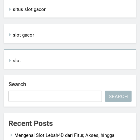
situs slot gacor
slot gacor
slot
Search
SEARCH
Recent Posts
Mengenal Slot Lebah4D dari Fitur, Akses, hingga