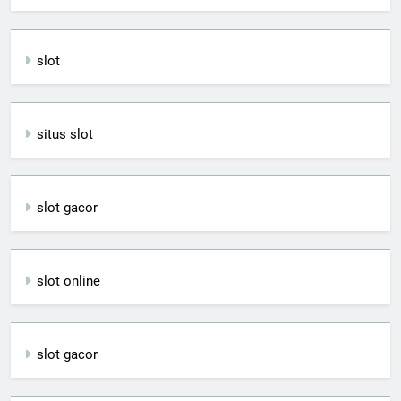
slot
situs slot
slot gacor
slot online
slot gacor