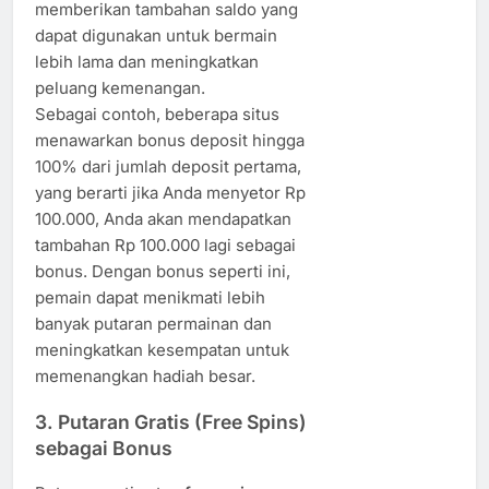
memberikan tambahan saldo yang
dapat digunakan untuk bermain
lebih lama dan meningkatkan
peluang kemenangan.
Sebagai contoh, beberapa situs
menawarkan bonus deposit hingga
100% dari jumlah deposit pertama,
yang berarti jika Anda menyetor Rp
100.000, Anda akan mendapatkan
tambahan Rp 100.000 lagi sebagai
bonus. Dengan bonus seperti ini,
pemain dapat menikmati lebih
banyak putaran permainan dan
meningkatkan kesempatan untuk
memenangkan hadiah besar.
3.
Putaran Gratis (Free Spins)
sebagai Bonus