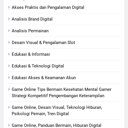
Akses Praktis dan Pengalaman Digital
Analisis Brand Digital
Analisis Permainan
Desain Visual & Pengalaman Slot
Edukasi & Informasi
Edukasi & Teknologi Digital
Edukasi Akses & Keamanan Akun
Game Online Tips Bermain Kesehatan Mental Gamer
Strategi Kompetitif Pengembangan Keterampilan
Game Online, Desain Visual, Teknologi Hiburan,
Psikologi Pemain, Tren Digital
Game Online, Panduan Bermain, Hiburan Digital