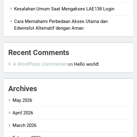
Kesalahan Umum Saat Mengakses LAE138 Login
Cara Memahami Perbedaan Akses Utama dan
Edwinslot Alternatif dengan Aman
Recent Comments
A WordPress Commenter
on
Hello world!
Archives
May 2026
April 2026
March 2026