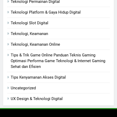
Teknologi Permainan Digital
Teknologi Platform & Gaya Hidup Digital
Teknologi Slot Digital
Teknologi, Keamanan
Teknologi, Keamanan Online
Tips & Trik Game Online Panduan Teknis Gaming
Optimasi Performa Game Teknologi & Internet Gaming
Sehat dan Efisien
Tips Kenyamanan Akses Digital
Uncategorized
UX Design & Teknologi Digital