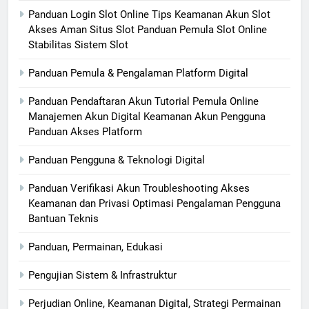
Panduan Login Slot Online Tips Keamanan Akun Slot
Akses Aman Situs Slot Panduan Pemula Slot Online
Stabilitas Sistem Slot
Panduan Pemula & Pengalaman Platform Digital
Panduan Pendaftaran Akun Tutorial Pemula Online
Manajemen Akun Digital Keamanan Akun Pengguna
Panduan Akses Platform
Panduan Pengguna & Teknologi Digital
Panduan Verifikasi Akun Troubleshooting Akses
Keamanan dan Privasi Optimasi Pengalaman Pengguna
Bantuan Teknis
Panduan, Permainan, Edukasi
Pengujian Sistem & Infrastruktur
Perjudian Online, Keamanan Digital, Strategi Permainan