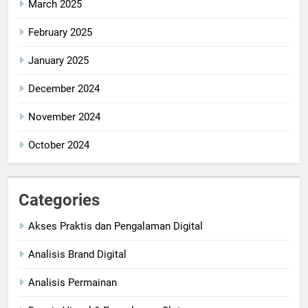
March 2025
February 2025
January 2025
December 2024
November 2024
October 2024
Categories
Akses Praktis dan Pengalaman Digital
Analisis Brand Digital
Analisis Permainan