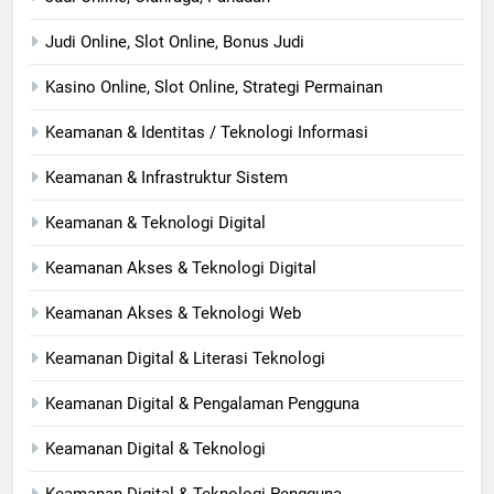
Judi Online, Slot Online, Bonus Judi
Kasino Online, Slot Online, Strategi Permainan
Keamanan & Identitas / Teknologi Informasi
Keamanan & Infrastruktur Sistem
Keamanan & Teknologi Digital
Keamanan Akses & Teknologi Digital
Keamanan Akses & Teknologi Web
Keamanan Digital & Literasi Teknologi
Keamanan Digital & Pengalaman Pengguna
Keamanan Digital & Teknologi
Keamanan Digital & Teknologi Pengguna