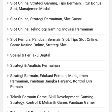
Slot Online, Strategi Gaming, Tips Bermain, Fitur Bonus
Slot, Manajemen Modal
Slot Online, Strategi Permainan, Slot Gacor
Slot Online, Teknologi Gaming, Inovasi Permainan
Slot Pemula, Panduan Bermain Slot, Tips Slot Online,
Game Kasino Online, Strategi Slot
Sosial & Perilaku Digital
Strategi & Analisis Permainan
Strategi Bermain, Edukasi Pemain, Manajemen
Permainan, Panduan Jangka Panjang, Kontrol Diri
Pemain
Teknik Bermain Game, Skill Development, Gaming
Strategy, Kontrol & Mekanik Game, Panduan Gamer