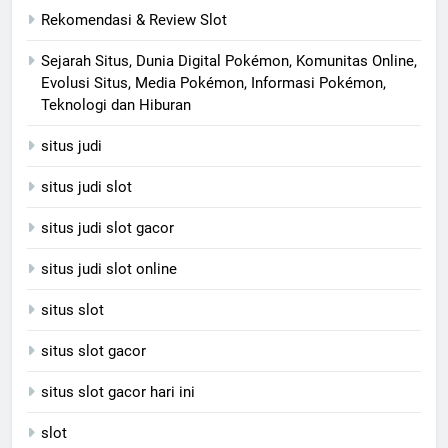
Rekomendasi & Review Slot
Sejarah Situs, Dunia Digital Pokémon, Komunitas Online,
Evolusi Situs, Media Pokémon, Informasi Pokémon,
Teknologi dan Hiburan
situs judi
situs judi slot
situs judi slot gacor
situs judi slot online
situs slot
situs slot gacor
situs slot gacor hari ini
slot