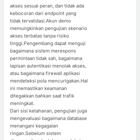
akses sesuai peran, dan tidak ada
kebocoran dari endpoint yang
tidak tervalidasi.Akun demo
memungkinkan pengujian skenario
akses terbatas tanpa risiko
tinggi.Pengembang dapat menguji
bagaimana sistem merespons
permintaan tidak sah, bagaimana
lapisan autentikasi menolak akses,
atau bagaimana firewall aplikasi
mendeteksi pola mencurigakan.Hal
ini memastikan keamanan
ditegakkan bahkan saat trafik
meningkat.
Dari sisi ketahanan, pengujian juga
mengevaluasi bagaimana database
menangani kegagalan
ringan.Sebelum sistem