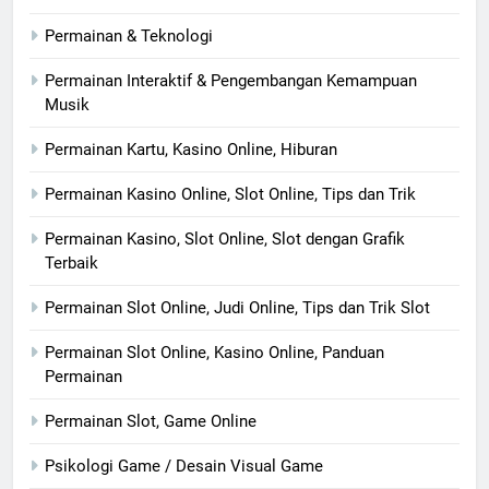
Permainan & Teknologi
Permainan Interaktif & Pengembangan Kemampuan
Musik
Permainan Kartu, Kasino Online, Hiburan
Permainan Kasino Online, Slot Online, Tips dan Trik
Permainan Kasino, Slot Online, Slot dengan Grafik
Terbaik
Permainan Slot Online, Judi Online, Tips dan Trik Slot
Permainan Slot Online, Kasino Online, Panduan
Permainan
Permainan Slot, Game Online
Psikologi Game / Desain Visual Game