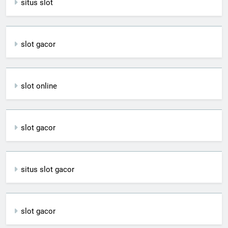
situs slot
slot gacor
slot online
slot gacor
situs slot gacor
slot gacor