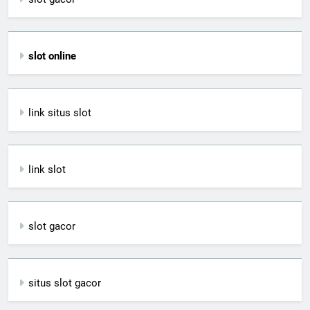
slot online
link situs slot
link slot
slot gacor
situs slot gacor