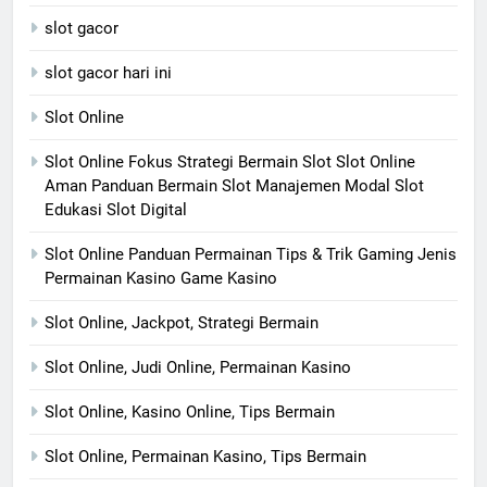
slot gacor
slot gacor hari ini
Slot Online
Slot Online Fokus Strategi Bermain Slot Slot Online
Aman Panduan Bermain Slot Manajemen Modal Slot
Edukasi Slot Digital
Slot Online Panduan Permainan Tips & Trik Gaming Jenis
Permainan Kasino Game Kasino
Slot Online, Jackpot, Strategi Bermain
Slot Online, Judi Online, Permainan Kasino
Slot Online, Kasino Online, Tips Bermain
Slot Online, Permainan Kasino, Tips Bermain