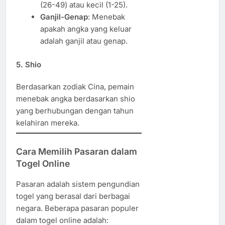
(26-49) atau kecil (1-25).
Ganjil-Genap
: Menebak
apakah angka yang keluar
adalah ganjil atau genap.
5. Shio
Berdasarkan zodiak Cina, pemain
menebak angka berdasarkan shio
yang berhubungan dengan tahun
kelahiran mereka.
Cara Memilih Pasaran dalam
Togel Online
Pasaran adalah sistem pengundian
togel yang berasal dari berbagai
negara. Beberapa pasaran populer
dalam togel online adalah: