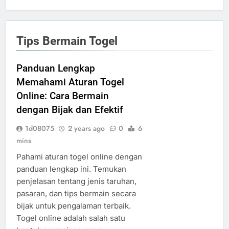
Tips Bermain Togel
Panduan Lengkap
Memahami Aturan Togel
Online: Cara Bermain
dengan Bijak dan Efektif
1d08075
2 years ago
0
6
mins
Pahami aturan togel online dengan
panduan lengkap ini. Temukan
penjelasan tentang jenis taruhan,
pasaran, dan tips bermain secara
bijak untuk pengalaman terbaik.
Togel online adalah salah satu