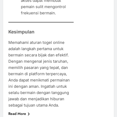
akses dapat membuat
pemain sulit mengontrol
frekuensi bermain.
Kesimpulan
Memahami aturan togel online
adalah langkah pertama untuk
bermain secara bijak dan efektif.
Dengan mengenal jenis taruhan,
memilih pasaran yang tepat, dan
bermain di platform terpercaya,
Anda dapat menikmati permainan
ini dengan aman. Ingatlah untuk
selalu bermain dengan tanggung
jawab dan menjadikan hiburan
sebagai tujuan utama Anda.
Read More