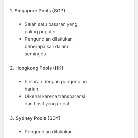
1. Singapore Pools (SGP)
Salah satu pasaran yang
paling populer.
Pengundian dilakukan
beberapa kali dalam
seminggu.
2. Hongkong Pools (HK)
Pasaran dengan pengundian
harian.
Dikenal karena transparansi
dan hasil yang cepat.
3. Sydney Pools (SDY)
Pengundian dilakukan