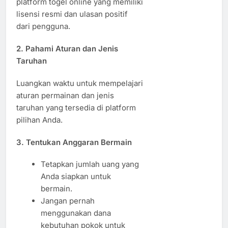
platform togel online yang memiliki
lisensi resmi dan ulasan positif
dari pengguna.
2. Pahami Aturan dan Jenis
Taruhan
Luangkan waktu untuk mempelajari
aturan permainan dan jenis
taruhan yang tersedia di platform
pilihan Anda.
3. Tentukan Anggaran Bermain
Tetapkan jumlah uang yang
Anda siapkan untuk
bermain.
Jangan pernah
menggunakan dana
kebutuhan pokok untuk