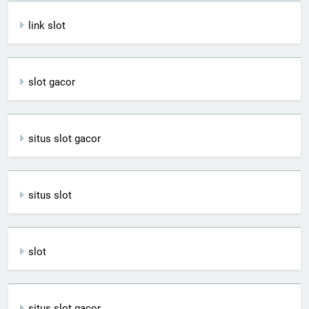
link slot
slot gacor
situs slot gacor
situs slot
slot
situs slot gacor