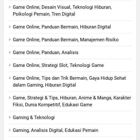
Game Online, Desain Visual, Teknologi Hiburan,
Psikologi Pemain, Tren Digital
Game Online, Panduan Bermain, Hiburan Digital
Game Online, Panduan Bermain, Manajemen Risiko
Game Online, Panduan, Analisis
Game Online, Strategi Slot, Teknologi Game
Game Online, Tips dan Trik Bermain, Gaya Hidup Sehat
dalam Gaming, Hiburan Digital
Game, Strategi & Tips, Hiburan, Anime & Manga, Karakter
Fiksi, Dunia Kompetitif, Edukasi Game
Gaming & Teknologi
Gaming, Analisis Digital, Edukasi Pemain