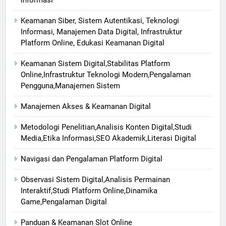
Informasi
Keamanan Siber, Sistem Autentikasi, Teknologi
Informasi, Manajemen Data Digital, Infrastruktur
Platform Online, Edukasi Keamanan Digital
Keamanan Sistem Digital,Stabilitas Platform
Online,Infrastruktur Teknologi Modern,Pengalaman
Pengguna,Manajemen Sistem
Manajemen Akses & Keamanan Digital
Metodologi Penelitian,Analisis Konten Digital,Studi
Media,Etika Informasi,SEO Akademik,Literasi Digital
Navigasi dan Pengalaman Platform Digital
Observasi Sistem Digital,Analisis Permainan
Interaktif,Studi Platform Online,Dinamika
Game,Pengalaman Digital
Panduan & Keamanan Slot Online