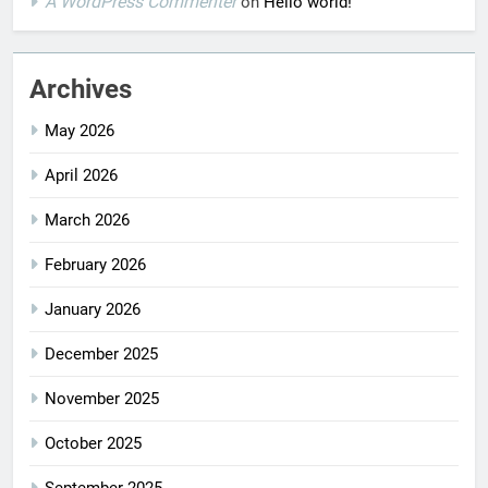
A WordPress Commenter
on
Hello world!
Archives
May 2026
April 2026
March 2026
February 2026
January 2026
December 2025
November 2025
October 2025