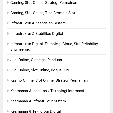
Gaming, Slot Online, Strategi Permainan
Gaming, Slot Online, Tips Bermain Slot
Infrastruktur & Keandalan Sistem
Infrastruktur & Stabilitas Digital
Infrastruktur Digital, Teknologi Cloud, Site Reliability
Engineering
Judi Online, Olahraga, Panduan
Judi Online, Slot Online, Bonus Judi
Kasino Online, Slot Online, Strategi Permainan
Keamanan & Identitas / Teknologi Informasi
Keamanan & Infrastruktur Sistem
Keamanan & Teknologi Digital