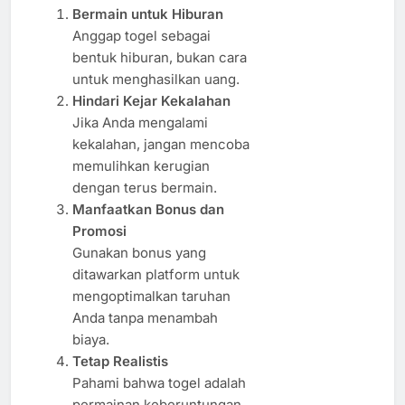
Bermain untuk Hiburan
Anggap togel sebagai
bentuk hiburan, bukan cara
untuk menghasilkan uang.
Hindari Kejar Kekalahan
Jika Anda mengalami
kekalahan, jangan mencoba
memulihkan kerugian
dengan terus bermain.
Manfaatkan Bonus dan
Promosi
Gunakan bonus yang
ditawarkan platform untuk
mengoptimalkan taruhan
Anda tanpa menambah
biaya.
Tetap Realistis
Pahami bahwa togel adalah
permainan keberuntungan.