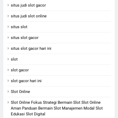
situs judi slot gacor
situs judi slot online
situs slot
situs slot gacor
situs slot gacor hari ini
slot
slot gacor
slot gacor hari ini
Slot Online
Slot Online Fokus Strategi Bermain Slot Slot Online
Aman Panduan Bermain Slot Manajemen Modal Slot
Edukasi Slot Digital