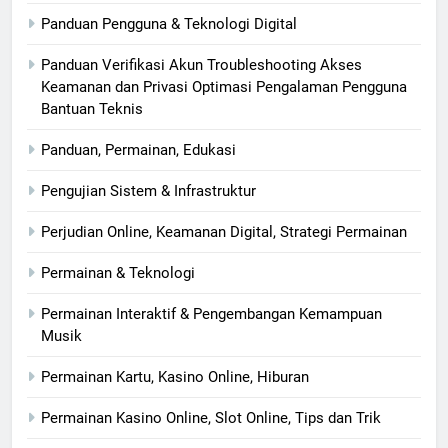
Panduan Pengguna & Teknologi Digital
Panduan Verifikasi Akun Troubleshooting Akses
Keamanan dan Privasi Optimasi Pengalaman Pengguna
Bantuan Teknis
Panduan, Permainan, Edukasi
Pengujian Sistem & Infrastruktur
Perjudian Online, Keamanan Digital, Strategi Permainan
Permainan & Teknologi
Permainan Interaktif & Pengembangan Kemampuan
Musik
Permainan Kartu, Kasino Online, Hiburan
Permainan Kasino Online, Slot Online, Tips dan Trik