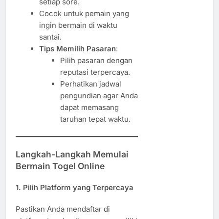
setiap sore.
Cocok untuk pemain yang
ingin bermain di waktu
santai.
Tips Memilih Pasaran
:
Pilih pasaran dengan
reputasi terpercaya.
Perhatikan jadwal
pengundian agar Anda
dapat memasang
taruhan tepat waktu.
Langkah-Langkah Memulai
Bermain Togel Online
1. Pilih Platform yang Terpercaya
Pastikan Anda mendaftar di