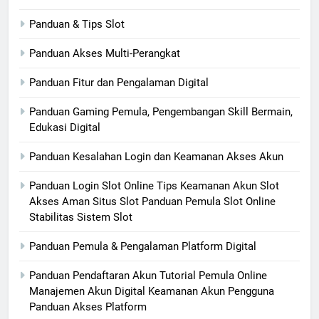
Panduan & Tips Slot
Panduan Akses Multi-Perangkat
Panduan Fitur dan Pengalaman Digital
Panduan Gaming Pemula, Pengembangan Skill Bermain,
Edukasi Digital
Panduan Kesalahan Login dan Keamanan Akses Akun
Panduan Login Slot Online Tips Keamanan Akun Slot
Akses Aman Situs Slot Panduan Pemula Slot Online
Stabilitas Sistem Slot
Panduan Pemula & Pengalaman Platform Digital
Panduan Pendaftaran Akun Tutorial Pemula Online
Manajemen Akun Digital Keamanan Akun Pengguna
Panduan Akses Platform