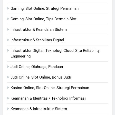
Gaming, Slot Online, Strategi Permainan
Gaming, Slot Online, Tips Bermain Slot
Infrastruktur & Keandalan Sistem
Infrastruktur & Stabilitas Digital
Infrastruktur Digital, Teknologi Cloud, Site Reliability
Engineering
Judi Online, Olahraga, Panduan
Judi Online, Slot Online, Bonus Judi
Kasino Online, Slot Online, Strategi Permainan
Keamanan & Identitas / Teknologi Informasi
Keamanan & Infrastruktur Sistem