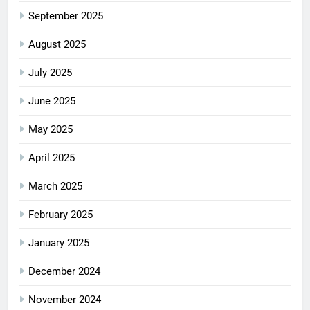
September 2025
August 2025
July 2025
June 2025
May 2025
April 2025
March 2025
February 2025
January 2025
December 2024
November 2024