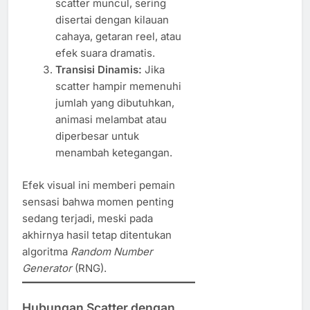
scatter muncul, sering
disertai dengan kilauan
cahaya, getaran reel, atau
efek suara dramatis.
Transisi Dinamis:
Jika
scatter hampir memenuhi
jumlah yang dibutuhkan,
animasi melambat atau
diperbesar untuk
menambah ketegangan.
Efek visual ini memberi pemain
sensasi bahwa momen penting
sedang terjadi, meski pada
akhirnya hasil tetap ditentukan
algoritma
Random Number
Generator
(RNG).
Hubungan Scatter dengan