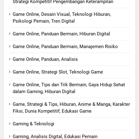
Strategi Kompetitif Pengembangan Keterampilan
Game Online, Desain Visual, Teknologi Hiburan,
Psikologi Pemain, Tren Digital
Game Online, Panduan Bermain, Hiburan Digital
Game Online, Panduan Bermain, Manajemen Risiko
Game Online, Panduan, Analisis
Game Online, Strategi Slot, Teknologi Game
Game Online, Tips dan Trik Bermain, Gaya Hidup Sehat
dalam Gaming, Hiburan Digital
Game, Strategi & Tips, Hiburan, Anime & Manga, Karakter
Fiksi, Dunia Kompetitif, Edukasi Game
Gaming & Teknologi
Gaming, Analisis Digital, Edukasi Pemain