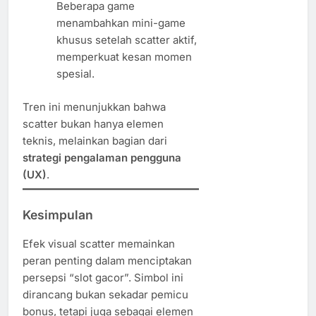
Beberapa game
menambahkan mini-game
khusus setelah scatter aktif,
memperkuat kesan momen
spesial.
Tren ini menunjukkan bahwa
scatter bukan hanya elemen
teknis, melainkan bagian dari
strategi pengalaman pengguna
(UX)
.
Kesimpulan
Efek visual scatter memainkan
peran penting dalam menciptakan
persepsi “slot gacor”. Simbol ini
dirancang bukan sekadar pemicu
bonus, tetapi juga sebagai elemen