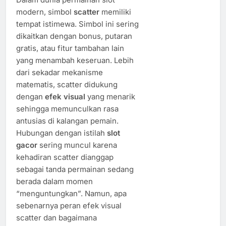
modern, simbol
scatter
memiliki
tempat istimewa. Simbol ini sering
dikaitkan dengan bonus, putaran
gratis, atau fitur tambahan lain
yang menambah keseruan. Lebih
dari sekadar mekanisme
matematis, scatter didukung
dengan
efek visual
yang menarik
sehingga memunculkan rasa
antusias di kalangan pemain.
Hubungan dengan istilah
slot
gacor
sering muncul karena
kehadiran scatter dianggap
sebagai tanda permainan sedang
berada dalam momen
“menguntungkan”. Namun, apa
sebenarnya peran efek visual
scatter dan bagaimana