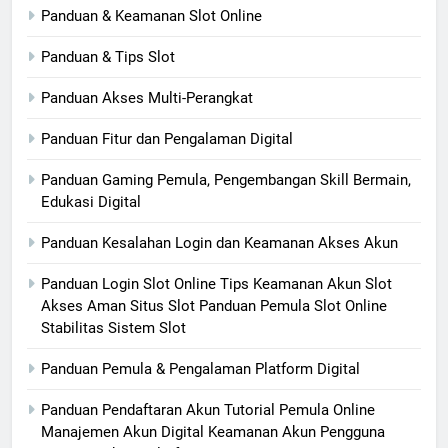
Panduan & Keamanan Slot Online
Panduan & Tips Slot
Panduan Akses Multi-Perangkat
Panduan Fitur dan Pengalaman Digital
Panduan Gaming Pemula, Pengembangan Skill Bermain,
Edukasi Digital
Panduan Kesalahan Login dan Keamanan Akses Akun
Panduan Login Slot Online Tips Keamanan Akun Slot
Akses Aman Situs Slot Panduan Pemula Slot Online
Stabilitas Sistem Slot
Panduan Pemula & Pengalaman Platform Digital
Panduan Pendaftaran Akun Tutorial Pemula Online
Manajemen Akun Digital Keamanan Akun Pengguna