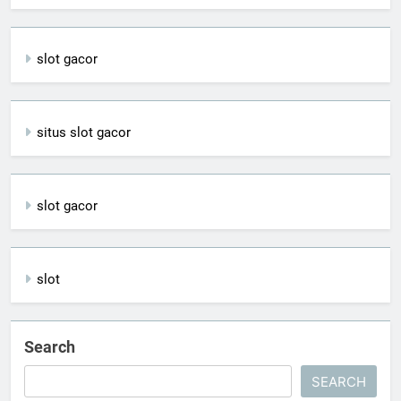
slot gacor
situs slot gacor
slot gacor
slot
Search
SEARCH