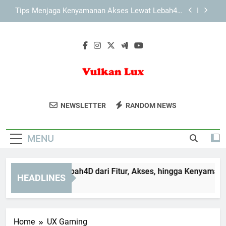
Skip
Slot Lebah4D Terbaru dengan Fitur Akses Lebih
to
Praktis untuk Pengalaman Digital yang Aman dan
Nyaman
content
Kesalahan Umum Saat Mengakses LAE138 Login
Mengenal Slot Lebah4D dari Fitur, Akses, hingga
Kenyamanan Pengguna
Tips Menjaga Kenyamanan Akses Lewat Lebah4D
Alternatif
Vulkan Lux
Nikmati Pengalaman Bermain Game
Slot Lebah4D Terbaru dengan Fitur Akses Lebih
NEWSLETTER
RANDOM NEWS
Praktis untuk Pengalaman Digital yang Aman dan
Terbaik Dengan Peralatan Berkualitas
Nyaman
Kesalahan Umum Saat Mengakses LAE138 Login
Dari Vulkan Lux. Solusi Hiburan Bagi
MENU
Para Gamer.
ngenal Slot Lebah4D dari Fitur, Akses, hingga Kenyamanan 
HEADLINES
Months Ago
Home
UX Gaming