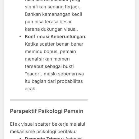
signifikan sedang terjadi.
Bahkan kemenangan kecil
pun bisa terasa besar
karena dukungan visual.
Konfirmasi Keberuntungan:
Ketika scatter benar-benar
memicu bonus, pemain
menafsirkan momen
tersebut sebagai bukti
“gacor”, meski sebenarnya
itu bagian dari probabilitas
acak.
Perspektif Psikologi Pemain
Efek visual scatter bekerja melalui
mekanisme psikologi perilaku:
Dopamin Trigger:
Animasi