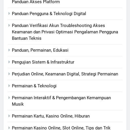
Panduan Akses Platform
Panduan Pengguna & Teknologi Digital
Panduan Verifikasi Akun Troubleshooting Akses
Keamanan dan Privasi Optimasi Pengalaman Pengguna
Bantuan Teknis
Panduan, Permainan, Edukasi
Pengujian Sistem & Infrastruktur
Perjudian Online, Keamanan Digital, Strategi Permainan
Permainan & Teknologi
Permainan Interaktif & Pengembangan Kemampuan
Musik
Permainan Kartu, Kasino Online, Hiburan
Permainan Kasino Online, Slot Online, Tips dan Trik