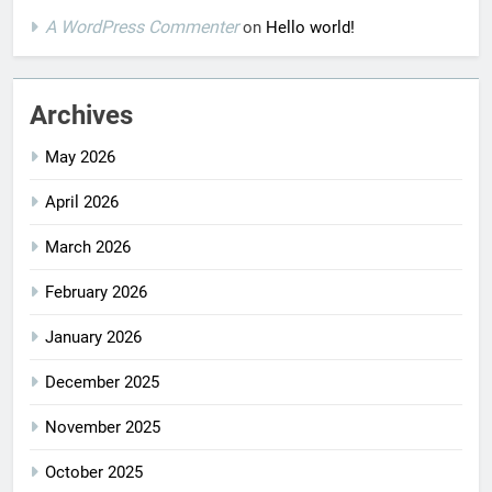
A WordPress Commenter
on
Hello world!
Archives
May 2026
April 2026
March 2026
February 2026
January 2026
December 2025
November 2025
October 2025