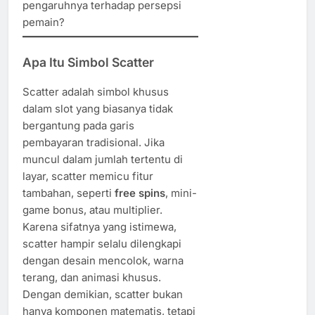
pengaruhnya terhadap persepsi
pemain?
Apa Itu Simbol Scatter
Scatter adalah simbol khusus
dalam slot yang biasanya tidak
bergantung pada garis
pembayaran tradisional. Jika
muncul dalam jumlah tertentu di
layar, scatter memicu fitur
tambahan, seperti
free spins
, mini-
game bonus, atau multiplier.
Karena sifatnya yang istimewa,
scatter hampir selalu dilengkapi
dengan desain mencolok, warna
terang, dan animasi khusus.
Dengan demikian, scatter bukan
hanya komponen matematis, tetapi