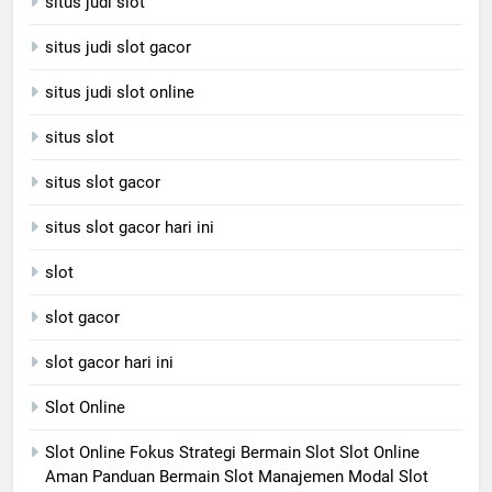
situs judi slot
situs judi slot gacor
situs judi slot online
situs slot
situs slot gacor
situs slot gacor hari ini
slot
slot gacor
slot gacor hari ini
Slot Online
Slot Online Fokus Strategi Bermain Slot Slot Online
Aman Panduan Bermain Slot Manajemen Modal Slot