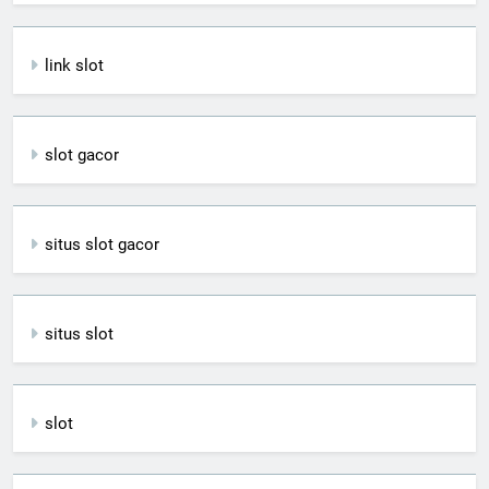
link slot
slot gacor
situs slot gacor
situs slot
slot