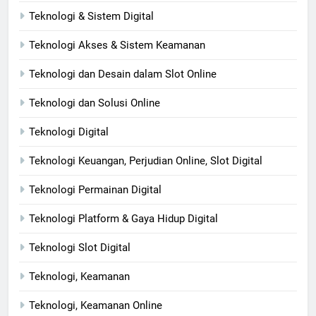
Teknologi & Sistem Digital
Teknologi Akses & Sistem Keamanan
Teknologi dan Desain dalam Slot Online
Teknologi dan Solusi Online
Teknologi Digital
Teknologi Keuangan, Perjudian Online, Slot Digital
Teknologi Permainan Digital
Teknologi Platform & Gaya Hidup Digital
Teknologi Slot Digital
Teknologi, Keamanan
Teknologi, Keamanan Online