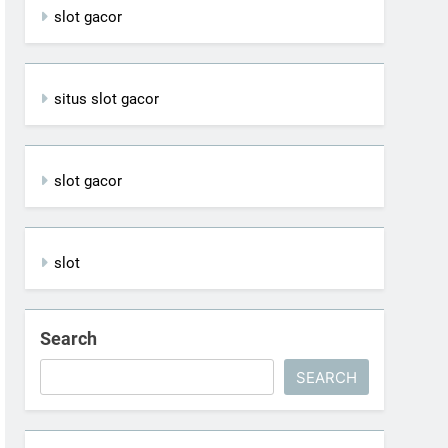
slot gacor
situs slot gacor
slot gacor
slot
Search
SEARCH