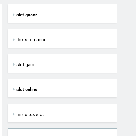
slot gacor
link slot gacor
slot gacor
slot online
link situs slot