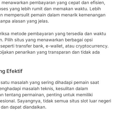
kin menawarkan pembayaran yang cepat dan efisien,
oses yang lebih rumit dan memakan waktu. Lebih
gkin mempersulit pemain dalam menarik kemenangan
npa alasan yang jelas.
eriksa metode pembayaran yang tersedia dan waktu
. Pilih situs yang menawarkan berbagai opsi
eperti transfer bank, e-wallet, atau cryptocurrency.
kebijakan penarikan yang transparan dan tidak ada
g Efektif
satu masalah yang sering dihadapi pemain saat
 menghadapi masalah teknis, kesulitan dalam
an tentang permainan, penting untuk memiliki
sional. Sayangnya, tidak semua situs slot luar negeri
dan dapat diandalkan.