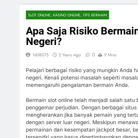
SLOT ONLINE, KASINO ONLINE, TIPS BERMAIN
Apa Saja Risiko Bermain 
Negeri?
0
1d08075
2 Years Ago
9 Mins
Pelajari berbagai risiko yang mungkin Anda ha
negeri. Kenali potensi masalah seperti masal
memengaruhi pengalaman bermain Anda.
Bermain slot online telah menjadi salah satu
penggemar perjudian. Dengan berbagai situs
mengherankan jika banyak pemain yang terta
dengan server luar negeri. Meskipun menawa
permainan dan kesempatan jackpot besar, ber
tersendiri yang harus dipertimbangkan dengan