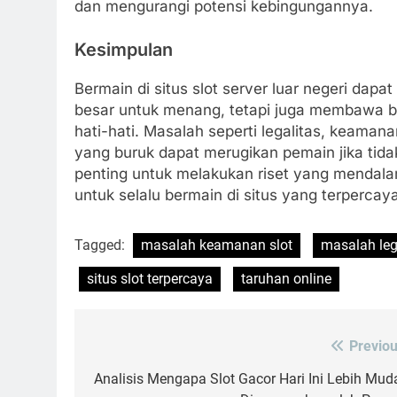
dan mengurangi potensi kebingungannya.
Kesimpulan
Bermain di situs slot server luar negeri da
besar untuk menang, tetapi juga membawa be
hati-hati. Masalah seperti legalitas, keama
yang buruk dapat merugikan pemain jika tida
penting untuk melakukan riset yang mendalam
untuk selalu bermain di situs yang terperca
Tagged:
masalah keamanan slot
masalah leg
situs slot terpercaya
taruhan online
Previou
Post
navigation
Analisis Mengapa Slot Gacor Hari Ini Lebih Mud