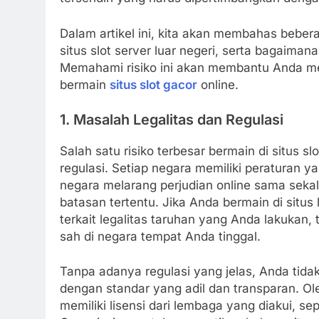
Dalam artikel ini, kita akan membahas beber
situs slot server luar negeri, serta bagaiman
Memahami risiko ini akan membantu Anda me
bermain
situs slot gacor
online.
1.
Masalah Legalitas dan Regulasi
Salah satu risiko terbesar bermain di situs sl
regulasi. Setiap negara memiliki peraturan 
negara melarang perjudian online sama seka
batasan tertentu. Jika Anda bermain di situ
terkait legalitas taruhan yang Anda lakukan, t
sah di negara tempat Anda tinggal.
Tanpa adanya regulasi yang jelas, Anda tidak
dengan standar yang adil dan transparan. Ole
memiliki lisensi dari lembaga yang diakui, 