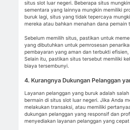
situs slot luar negeri. Beberapa situs mung
sementara yang lainnya mungkin memiliki pr
buruk lagi, situs yang tidak tepercaya mun
mereka atau bahkan menahan dana pemain ta
Sebelum memilih situs, pastikan untuk mem
yang dibutuhkan untuk pemrosesan penarikan
pembayaran yang aman dan terbukti efisien, s
Selain itu, pastikan situs tersebut memiliki 
biaya tersembunyi.
4.
Kurangnya Dukungan Pelanggan yan
Layanan pelanggan yang buruk adalah salah 
bermain di situs slot luar negeri. Jika Anda
melakukan transaksi, atau memiliki pertanya
dukungan pelanggan yang responsif dan profe
menyediakan layanan pelanggan yang cepat 