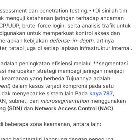
ssessment dan penetration testing.**Di sinilah tim
k menguji ketahanan jaringan terhadap ancaman
/UDP, brute-force login, serta analisis trafik untuk
ni digunakan untuk memperkuat kontrol akses dan
nerapkan kebijakan
defense-in-depth
, artinya
, tetapi juga di setiap lapisan infrastruktur internal.
 adalah peningkatan efisiensi melalui **segmentasi
si merupakan strategi membagi jaringan menjadi
kat keamanan yang berbeda.Tujuannya adalah
ment
) dalam kasus terjadi kompromi pada satu
tidak menyebar ke sistem lain.Pada
kaya 787
,
AN, subnet, dan
microsegmentation
menggunakan
ng (SDN)
dan
Network Access Control (NAC).
i beberapa zona keamanan, antara lain:
yang berinteraksi langsung dengan pengguna