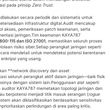
tasi pada prinsip
Zero Trust
.
dilakukan secara periodik dan sistematis untuk
etersediaan infrastruktur digital.Audit mencakup
ntrol akses, pemeriksaan patch keamanan, serta
gmentasi jaringan.Tim keamanan KAYA787
800-115 dan ISO 27001
, memastikan seluruh proses
laan risiko siber.Setiap perangkat jaringan seperti
secara mendetail untuk mendeteksi potensi kerentanan
u enkripsi yang usang.
kan **network discovery dan asset
asi seluruh perangkat aktif dalam jaringan—baik fisik
inya dengan sistem lain.Penggunaan alat seperti
uditor KAYA787 memetakan topologi jaringan dan
au berpotensi menjadi titik masuk serangan (
rogue
 sistem akan diklasifikasikan berdasarkan sensitivitas
rioritaskan perlindungan di area paling kritis.