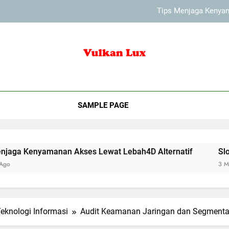
Tips Menjaga Kenyam
Slot Lebah4D Terbaru dengan Fitur Akses Lebih Praktis untuk Pen
Kesalahan
kan Lux
Mengenal Slot Lebah4D dari Fitu
engalaman Bermain Game Terbaik Dengan Peralatan Berkualitas 
Tips Menjaga Kenyam
SAMPLE PAGE
Slot Lebah4D Terbaru dengan Fitur Akses Lebih Praktis untuk Pen
Kesalahan
manan Akses Lewat Lebah4D Alternatif
Slot Lebah4D T
3 Months Ago
Teknologi Informasi
Audit Keamanan Jaringan dan Segmenta