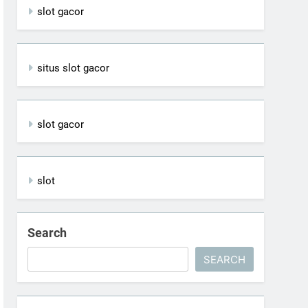
slot gacor
situs slot gacor
slot gacor
slot
Search
SEARCH