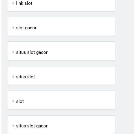
link slot
slot gacor
situs slot gacor
situs slot
slot
situs slot gacor