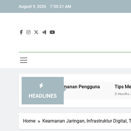
Skip
August 9, 2026
7:50:22 AM
to
content
Vul
Nikmati P
kses, hingga Kenyamanan Pengguna
Tips Menjaga Kenya
3 Months Ago
HEADLINES
Home
Keamanan Jaringan, Infrastruktur Digital, 