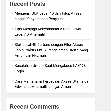
Recent Posts
Mengenal Slot Lebah4D dari Fitur, Akses,
hingga Kenyamanan Pengguna
Tips Menjaga Kenyamanan Akses Lewat
Lebah4D Alternatif
Slot Lebah4D Terbaru dengan Fitur Akses
Lebih Praktis untuk Pengalaman Digital yang
Aman dan Nyaman
Kesalahan Umum Saat Mengakses LAE138
Login
Cara Memahami Perbedaan Akses Utama dan
Edwinslot Alternatif dengan Aman
Recent Comments