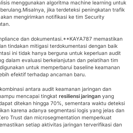
nalisis menggunakan algoritma machine learning untuk
rulang.Misalnya, jika terdeteksi peningkatan trafik
 akan mengirimkan notifikasi ke tim Security
utan.
mpliance dan dokumentasi.**KAYA787 memastikan
 dan tindakan mitigasi terdokumentasi dengan baik
asi ini tidak hanya berguna untuk keperluan audit
ing dalam evaluasi berkelanjutan dan pelatihan tim
 digunakan untuk memperbarui baseline keamanan
ebih efektif terhadap ancaman baru.
kombinasi antara audit keamanan jaringan dan
mampu mencapai tingkat
resiliensi jaringan
yang
 dapat ditekan hingga 70%, sementara waktu deteksi
fikan karena adanya segmentasi logis yang jelas dan
 Zero Trust dan microsegmentation memperkuat
memastikan setiap aktivitas jaringan terverifikasi dan