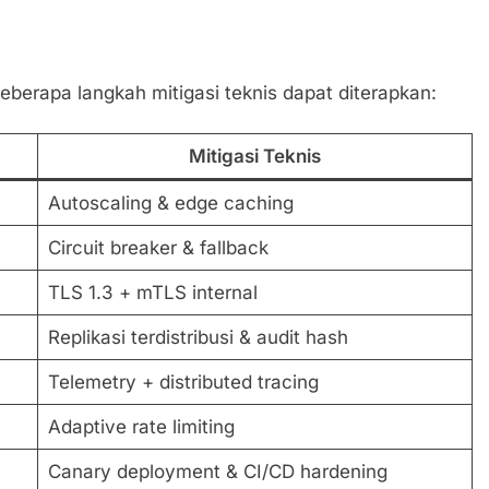
eberapa langkah mitigasi teknis dapat diterapkan:
Mitigasi Teknis
Autoscaling & edge caching
Circuit breaker & fallback
TLS 1.3 + mTLS internal
Replikasi terdistribusi & audit hash
Telemetry + distributed tracing
Adaptive rate limiting
Canary deployment & CI/CD hardening