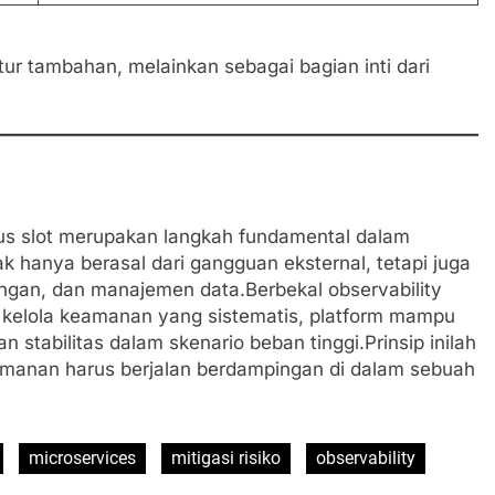
itur tambahan, melainkan sebagai bagian inti dari
 situs slot merupakan langkah fundamental dalam
k hanya berasal dari gangguan eksternal, tetapi juga
aringan, dan manajemen data.Berbekal observability
ata kelola keamanan yang sistematis, platform mampu
abilitas dalam skenario beban tinggi.Prinsip inilah
eamanan harus berjalan berdampingan di dalam sebuah
microservices
mitigasi risiko
observability