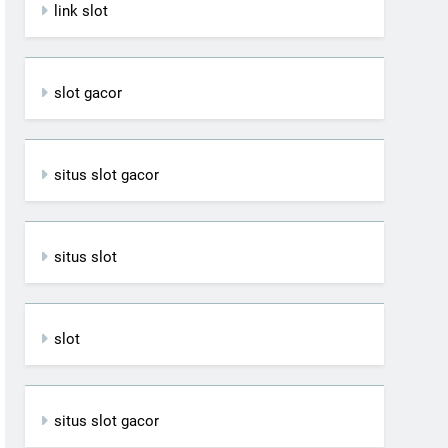
link slot
slot gacor
situs slot gacor
situs slot
slot
situs slot gacor