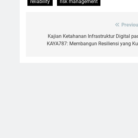
reliability
risk management
Previou
Post
navigation
Kajian Ketahanan Infrastruktur Digital pa
KAYA787: Membangun Resiliensi yang Ku