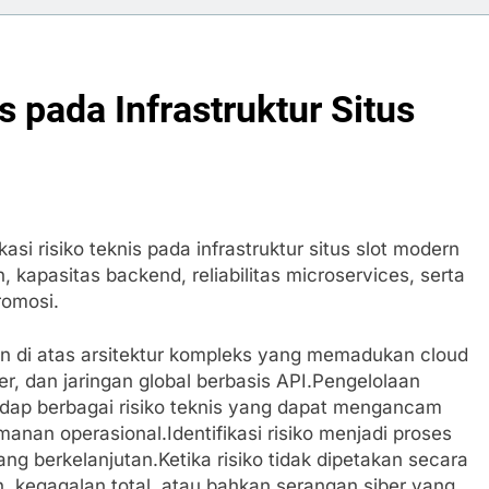
is pada Infrastruktur Situs
i risiko teknis pada infrastruktur situs slot modern
kapasitas backend, reliabilitas microservices, serta
romosi.
ngun di atas arsitektur kompleks yang memadukan cloud
er, dan jaringan global berbasis API.Pengelolaan
adap berbagai risiko teknis yang dapat mengancam
manan operasional.Identifikasi risiko menjadi proses
 berkelanjutan.Ketika risiko tidak dipetakan secara
, kegagalan total, atau bahkan serangan siber yang