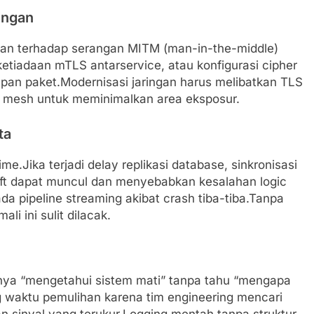
ingan
ntan terhadap serangan MITM (man-in-the-middle)
ketiadaan mTLS antarservice, atau konfigurasi cipher
an paket.Modernisasi jaringan harus melibatkan TLS
e mesh untuk meminimalkan area eksposur.
ta
me.Jika terjadi delay replikasi database, sinkronisasi
drift dapat muncul dan menyebabkan kesalahan logic
ada pipeline streaming akibat crash tiba-tiba.Tanpa
i ini sulit dilacak.
nya “mengetahui sistem mati” tanpa tahu “mengapa
 waktu pemulihan karena tim engineering mencari
sinyal yang terukur.Logging mentah tanpa struktur