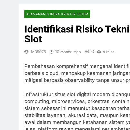
KEAMANAN & INFRASTRUKTUR SISTEM
Identifikasi Risiko Tekn
Slot
0
1d08075
10 Months Ago
6 Mins
Pembahasan komprehensif mengenai identifikas
berbasis cloud, mencakup keamanan jaringan, 
mitigasi berbasis observability tanpa unsur p
Infrastruktur situs slot digital modern diba
computing, microservices, orkestrasi contain
sistem sebesar ini menuntut kesadaran terh
stabilitas layanan, akurasi data, maupun kea
awal dalam membangun ketahanan sistem yang
jelas, platform rawan mengalami perlambatan