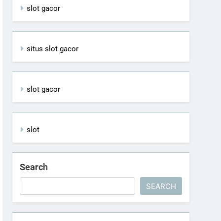
slot gacor
situs slot gacor
slot gacor
slot
Search
SEARCH