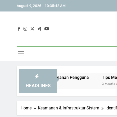
Skip
August 9, 2026
10:35:43 AM
to
content
Vul
Nikmati P
kses, hingga Kenyamanan Pengguna
Tips Menjaga Kenyam
3 Months Ago
HEADLINES
Home
Keamanan & Infrastruktur Sistem
Identi