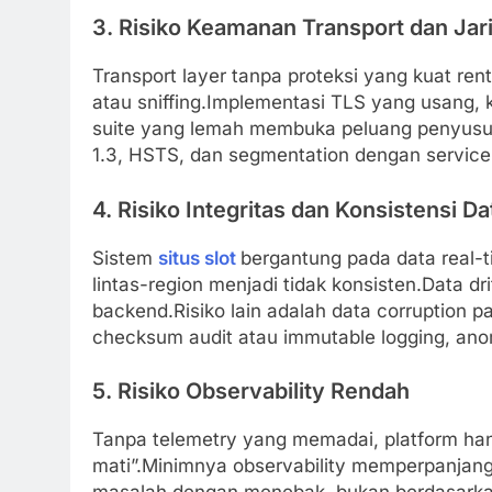
3. Risiko Keamanan Transport dan Jar
Transport layer tanpa proteksi yang kuat re
atau sniffing.Implementasi TLS yang usang, 
suite yang lemah membuka peluang penyusup
1.3, HSTS, dan segmentation dengan servic
4. Risiko Integritas dan Konsistensi Da
Sistem
situs slot
bergantung pada data real-ti
lintas-region menjadi tidak konsisten.Data 
backend.Risiko lain adalah data corruption p
checksum audit atau immutable logging, anomal
5. Risiko Observability Rendah
Tanpa telemetry yang memadai, platform ha
mati”.Minimnya observability memperpanjang
masalah dengan menebak, bukan berdasarkan 