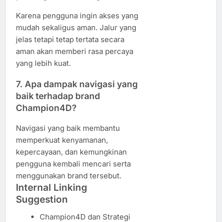
Karena pengguna ingin akses yang
mudah sekaligus aman. Jalur yang
jelas tetapi tetap tertata secara
aman akan memberi rasa percaya
yang lebih kuat.
7. Apa dampak navigasi yang
baik terhadap brand
Champion4D?
Navigasi yang baik membantu
memperkuat kenyamanan,
kepercayaan, dan kemungkinan
pengguna kembali mencari serta
menggunakan brand tersebut.
Internal Linking
Suggestion
Champion4D dan Strategi