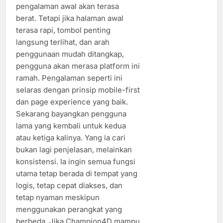
pengalaman awal akan terasa
berat. Tetapi jika halaman awal
terasa rapi, tombol penting
langsung terlihat, dan arah
penggunaan mudah ditangkap,
pengguna akan merasa platform ini
ramah. Pengalaman seperti ini
selaras dengan prinsip mobile-first
dan page experience yang baik.
Sekarang bayangkan pengguna
lama yang kembali untuk kedua
atau ketiga kalinya. Yang ia cari
bukan lagi penjelasan, melainkan
konsistensi. Ia ingin semua fungsi
utama tetap berada di tempat yang
logis, tetap cepat diakses, dan
tetap nyaman meskipun
menggunakan perangkat yang
berbeda. Jika Champion4D mampu