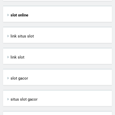
slot online
link situs slot
link slot
slot gacor
situs slot gacor