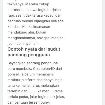
teknisnya. Mereka cukup
merasakan bahwa login berjalan
rapi, sesi tidak terasa kacau, dan
bantuan mudah dijangkau bila ada
kendala. Ketika keamanan
mendukung alur, bukan
menghambatnya, navigasi menjadi
jauh lebih nyaman.
Contoh nyata dari sudut
pandang pengguna
Bayangkan seorang pengguna
baru membuka Champion4D dari
ponsel. Ia belum memahami
struktur platform dan hanya ingin
tahu ke mana harus melangkah
terlebih dahulu. Jika menu utama
terlalu padat, jalur login tidak jelas,
dan bantuan tersembunyi,