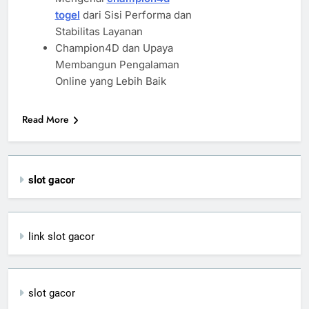
togel
dari Sisi Performa dan
Stabilitas Layanan
Champion4D dan Upaya
Membangun Pengalaman
Online yang Lebih Baik
Read More
slot gacor
link slot gacor
slot gacor