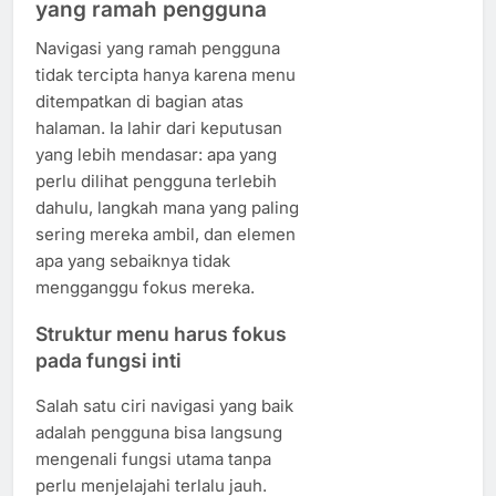
yang ramah pengguna
Navigasi yang ramah pengguna
tidak tercipta hanya karena menu
ditempatkan di bagian atas
halaman. Ia lahir dari keputusan
yang lebih mendasar: apa yang
perlu dilihat pengguna terlebih
dahulu, langkah mana yang paling
sering mereka ambil, dan elemen
apa yang sebaiknya tidak
mengganggu fokus mereka.
Struktur menu harus fokus
pada fungsi inti
Salah satu ciri navigasi yang baik
adalah pengguna bisa langsung
mengenali fungsi utama tanpa
perlu menjelajahi terlalu jauh.