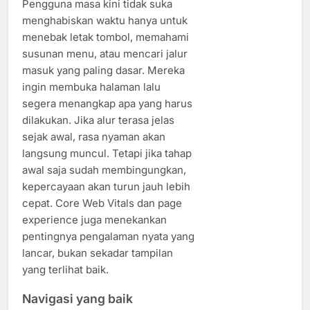
Pengguna masa kini tidak suka
menghabiskan waktu hanya untuk
menebak letak tombol, memahami
susunan menu, atau mencari jalur
masuk yang paling dasar. Mereka
ingin membuka halaman lalu
segera menangkap apa yang harus
dilakukan. Jika alur terasa jelas
sejak awal, rasa nyaman akan
langsung muncul. Tetapi jika tahap
awal saja sudah membingungkan,
kepercayaan akan turun jauh lebih
cepat. Core Web Vitals dan page
experience juga menekankan
pentingnya pengalaman nyata yang
lancar, bukan sekadar tampilan
yang terlihat baik.
Navigasi yang baik