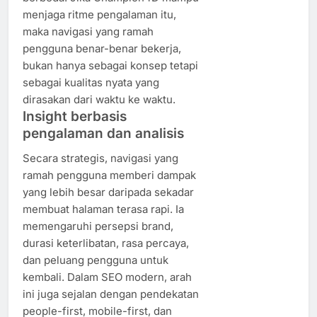
menjaga ritme pengalaman itu,
maka navigasi yang ramah
pengguna benar-benar bekerja,
bukan hanya sebagai konsep tetapi
sebagai kualitas nyata yang
dirasakan dari waktu ke waktu.
Insight berbasis
pengalaman dan analisis
Secara strategis, navigasi yang
ramah pengguna memberi dampak
yang lebih besar daripada sekadar
membuat halaman terasa rapi. Ia
memengaruhi persepsi brand,
durasi keterlibatan, rasa percaya,
dan peluang pengguna untuk
kembali. Dalam SEO modern, arah
ini juga sejalan dengan pendekatan
people-first, mobile-first, dan