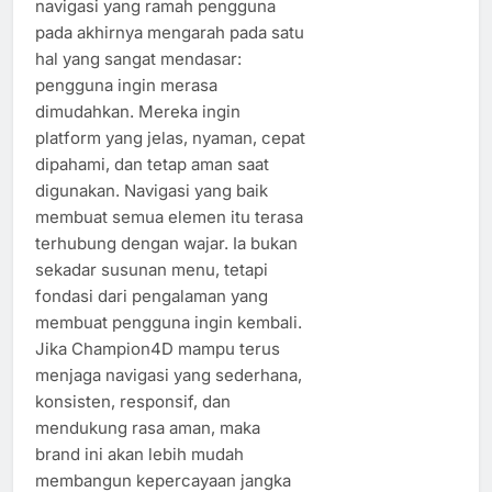
navigasi yang ramah pengguna
pada akhirnya mengarah pada satu
hal yang sangat mendasar:
pengguna ingin merasa
dimudahkan. Mereka ingin
platform yang jelas, nyaman, cepat
dipahami, dan tetap aman saat
digunakan. Navigasi yang baik
membuat semua elemen itu terasa
terhubung dengan wajar. Ia bukan
sekadar susunan menu, tetapi
fondasi dari pengalaman yang
membuat pengguna ingin kembali.
Jika Champion4D mampu terus
menjaga navigasi yang sederhana,
konsisten, responsif, dan
mendukung rasa aman, maka
brand ini akan lebih mudah
membangun kepercayaan jangka