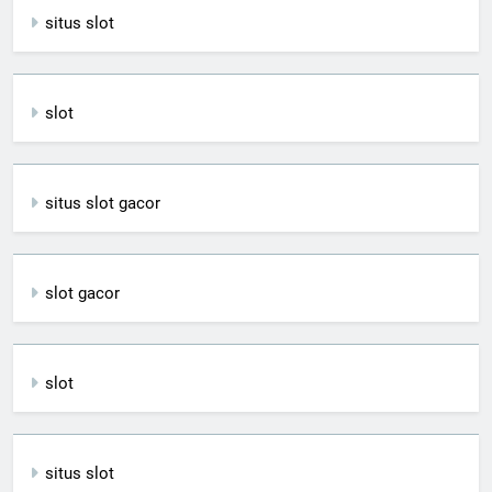
situs slot
slot
situs slot gacor
slot gacor
slot
situs slot