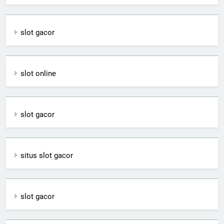
slot gacor
slot online
slot gacor
situs slot gacor
slot gacor