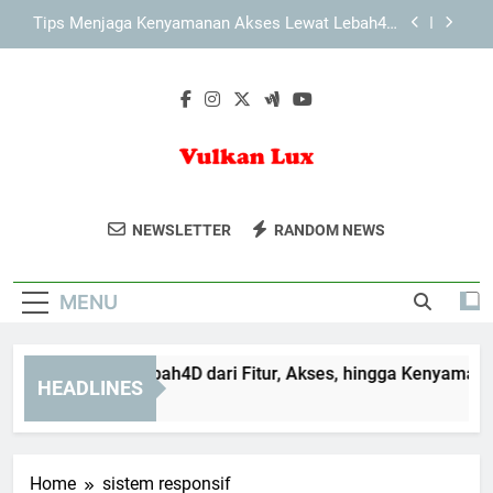
Skip
Slot Lebah4D Terbaru dengan Fitur Akses Lebih
to
Praktis untuk Pengalaman Digital yang Aman dan
Nyaman
content
Kesalahan Umum Saat Mengakses LAE138 Login
Mengenal Slot Lebah4D dari Fitur, Akses, hingga
Kenyamanan Pengguna
Tips Menjaga Kenyamanan Akses Lewat Lebah4D
Alternatif
Vulkan Lux
Nikmati Pengalaman Bermain Game
Slot Lebah4D Terbaru dengan Fitur Akses Lebih
NEWSLETTER
RANDOM NEWS
Praktis untuk Pengalaman Digital yang Aman dan
Terbaik Dengan Peralatan Berkualitas
Nyaman
Kesalahan Umum Saat Mengakses LAE138 Login
Dari Vulkan Lux. Solusi Hiburan Bagi
MENU
Para Gamer.
ngenal Slot Lebah4D dari Fitur, Akses, hingga Kenyamanan 
HEADLINES
Months Ago
Home
sistem responsif