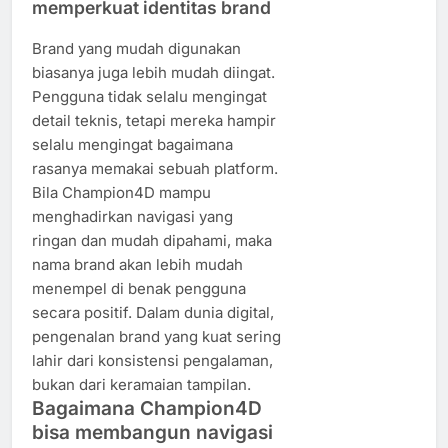
memperkuat identitas brand
Brand yang mudah digunakan
biasanya juga lebih mudah diingat.
Pengguna tidak selalu mengingat
detail teknis, tetapi mereka hampir
selalu mengingat bagaimana
rasanya memakai sebuah platform.
Bila Champion4D mampu
menghadirkan navigasi yang
ringan dan mudah dipahami, maka
nama brand akan lebih mudah
menempel di benak pengguna
secara positif. Dalam dunia digital,
pengenalan brand yang kuat sering
lahir dari konsistensi pengalaman,
bukan dari keramaian tampilan.
Bagaimana Champion4D
bisa membangun navigasi